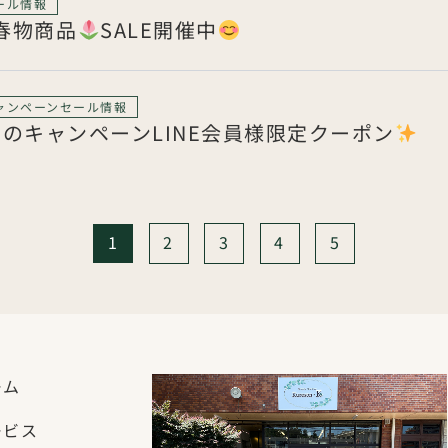
ール情報
春物商品
SALE開催中
ャンペーン
セール情報
月のキャンペーンLINE会員様限定クーポン
1
2
3
4
5
ーム
ービス