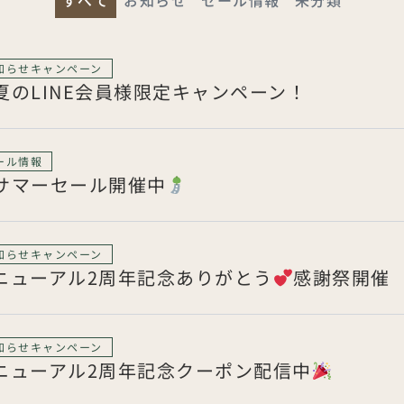
すべて
お知らせ
セール情報
未分類
知らせ
キャンペーン
ペ
ペ
ペ
ペ
ペ
夏のLINE会員様限定キャンペーン！
ー
ー
ー
ー
ー
ジ
ジ
ジ
ジ
ジ
ール情報
サマーセール開催中
知らせ
キャンペーン
ニューアル2周年記念ありがとう
感謝祭開催
知らせ
キャンペーン
ニューアル2周年記念クーポン配信中