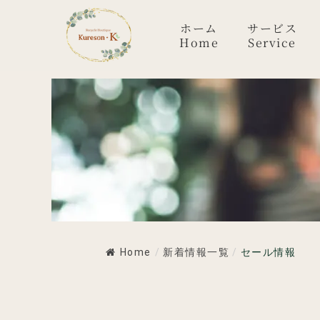
内
容
ホーム
サービス
Home
Service
を
ス
キ
ッ
プ
Home
/
新着情報一覧
/
セール情報